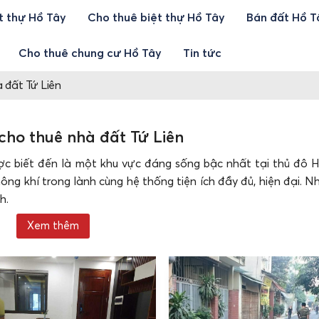
t thự Hồ Tây
Cho thuê biệt thự Hồ Tây
Bán đất Hồ T
Cho thuê chung cư Hồ Tây
Tin tức
 đất Tứ Liên
cho thuê nhà đất Tứ Liên
ợc biết đến là một khu vực đáng sống bậc nhất tại thủ đô H
ông khí trong lành cùng hệ thống tiện ích đầy đủ, hiện đại. N
h.
ất Tứ Liên, Tây Hồ
Xem thêm
ố Hà Nội. Phường có vị trí địa lý thuận lợi, tiếp giáp với
ứ Liên có nhiều tuyến đường giao thông huyết mạch đi qua
úp việc di chuyển đến các khu vực khác của thành phố trở nê
Liên
luôn nóng sốt.