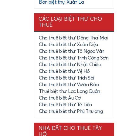
Bán biệt thự Xuân La
iểu tại đây
CÁC LOẠI BIỆT THỰ CHO
THUÊ
,... Đây là
Cho thuê biệt thự Đặng Thai Mai
Cho thuê biệt thự Xuân Diệu
Cho thuê biệt thự Tô Ngọc Vân
Cho thuê biệt thự Trịnh Công Sơn
nhân là do
Cho thuê biệt thự Nhật Chiêu
g đang được
Cho thuê biệt thự Vệ Hồ
Cho thuê biệt thự Trích Sài
Cho thuê biệt thự Vườn Đào
Thuê biệt thự Lạc Long Quân
g:
Cho thuê biệt Âu Cơ
Cho thuê biệt thự Tứ Liên
Cho thuê biệt thự Phú Thượng
NHÀ ĐẤT CHO THUÊ TÂY
HỒ