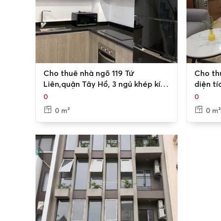
0
0
Cho thuê nhà ngõ 119 Tứ
Cho th
Liên,quận Tây Hồ, 3 ngủ khép kín
diện tí
nhà mới tinh
Tây Hồ
0
0
0 m²
0 m
Thị trường cho thuê nhà đất Tứ Liê