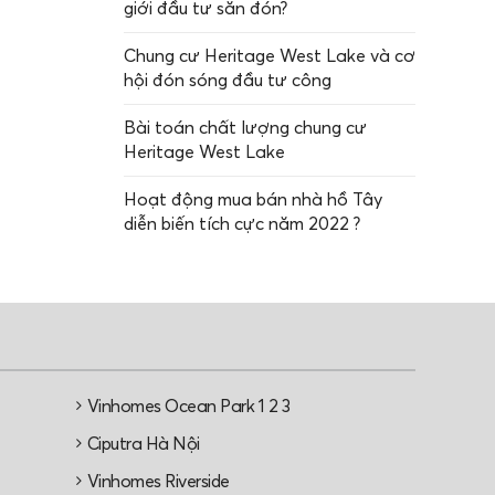
giới đầu tư săn đón?
Chung cư Heritage West Lake và cơ
hội đón sóng đầu tư công
Bài toán chất lượng chung cư
Heritage West Lake
Hoạt động mua bán nhà hồ Tây
diễn biến tích cực năm 2022 ?
Vinhomes Ocean Park 1 2 3
e
Ciputra Hà Nội
Vinhomes Riverside