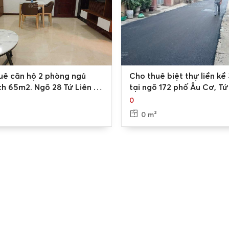
0
uê căn hộ 2 phòng ngủ
Cho thuê biệt thự liền kề
ch 65m2. Ngõ 28 Tứ Liên -
tại ngõ 172 phố Âu Cơ, Tứ
Tây Hồ, Hà Nội
0
²
0 m²
n, Tây Hồ như thế nào?