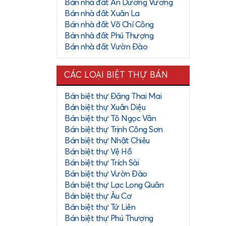
ầu thuê nhà
Bán nhà đất An Dương Vương
Bán nhà đất Xuân La
Bán nhà đất Võ Chí Công
 căn, chung
Bán nhà đất Phú Thượng
Bán nhà đất Vườn Đào
huê cũng có
CÁC LOẠI BIỆT THỰ BÁN
Bán biệt thự Đặng Thai Mai
Bán biệt thự Xuân Diệu
 bắc của hồ
Bán biệt thự Tô Ngọc Vân
uan tâm của
Bán biệt thự Trịnh Công Sơn
Bán biệt thự Nhật Chiêu
Bán biệt thự Vệ Hồ
c tiêu biểu
Bán biệt thự Trích Sài
...
Bán biệt thự Vườn Đào
Bán biệt thự Lạc Long Quân
ệnh viện Đa
Bán biệt thự Âu Cơ
Bán biệt thự Tứ Liên
 trung tâm
Bán biệt thự Phú Thượng