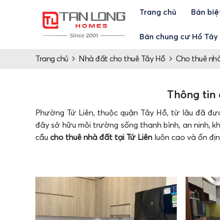
Trang chủ
Bán biệ
Bán chung cư Hồ Tây
Trang chủ
Nhà đất cho thuê Tây Hồ
Cho thuê nhà
Thông tin 
Phường Tứ Liên, thuộc quận Tây Hồ, từ lâu đã đư
đây sở hữu môi trường sống thanh bình, an ninh, kh
cầu
cho thuê nhà đất tại Tứ Liên
luôn cao và ổn địn
Thông tin chi tiết về cho thuê nhà đ
Tứ Liên là một phường thuộc quận Tây Hồ, thành ph
Xuân La, Võ Chí Công, Yên Phụ và Bưởi. Phường T
Lạc Long Quân, Âu Cơ, Nghi Tàm, Thụy Khuê,... gi
Chính vì thế, mà nhu cầu muốn
thuê nhà đất tại Tứ 