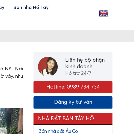
ây
Bán nhà Hồ Tây
Liên hệ bộ phận
kinh doanh
à Nội. Nơi
Hỗ trợ 24/7
hờ vậy, nhu
Hotline: 0989 734 734
Đăng ký tư vấn
 các phường
 như đường
NHÀ ĐẤT BÁN TÂY HỒ
n dễ dàng.
Bán nhà đất Âu Cơ