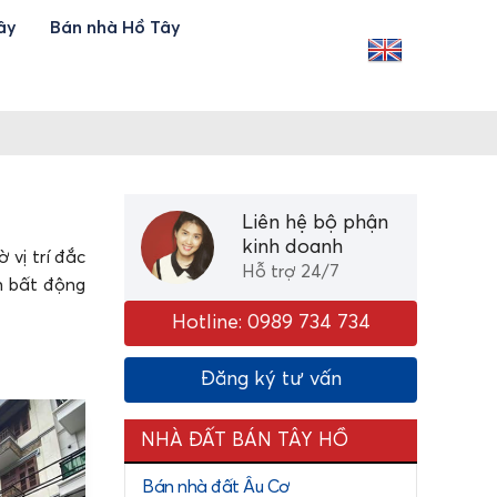
ây
Bán nhà Hồ Tây
Liên hệ bộ phận
kinh doanh
vị trí đắc
Hỗ trợ 24/7
n bất động
Hotline: 0989 734 734
Đăng ký tư vấn
n và đường
ên nước Hồ
NHÀ ĐẤT BÁN TÂY HỒ
, sầm uất.
Bán nhà đất Âu Cơ
 Công Sơn