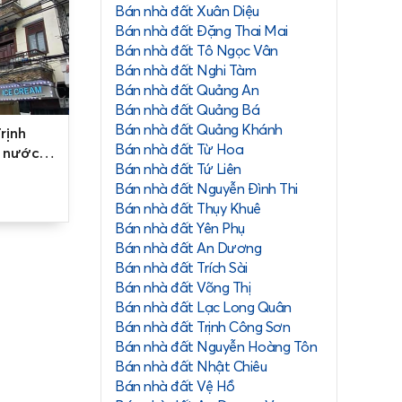
Bán nhà đất Xuân Diệu
 Tây Hồ.
Bán nhà đất Đặng Thai Mai
Bán nhà đất Tô Ngọc Vân
Bán nhà đất Nghi Tàm
Bán nhà đất Quảng An
Bán nhà đất Quảng Bá
Bán nhà đất Quảng Khánh
rịnh
Bán nhà đất Từ Hoa
 nước -
Bán nhà đất Tứ Liên
Bán nhà đất Nguyễn Đình Thi
Bán nhà đất Thụy Khuê
Bán nhà đất Yên Phụ
Bán nhà đất An Dương
Bán nhà đất Trích Sài
Bán nhà đất Võng Thị
Bán nhà đất Lạc Long Quân
Bán nhà đất Trịnh Công Sơn
Bán nhà đất Nguyễn Hoàng Tôn
Bán nhà đất Nhật Chiêu
Bán nhà đất Vệ Hồ