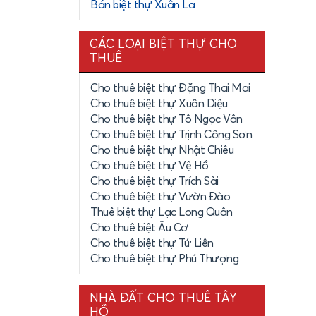
nơi ven hồ
Bán biệt thự Xuân La
CÁC LOẠI BIỆT THỰ CHO
THUÊ
liên hệ đến
Cho thuê biệt thự Đặng Thai Mai
Cho thuê biệt thự Xuân Diệu
Cho thuê biệt thự Tô Ngọc Vân
Cho thuê biệt thự Trịnh Công Sơn
Cho thuê biệt thự Nhật Chiêu
Cho thuê biệt thự Vệ Hồ
Cho thuê biệt thự Trích Sài
Cho thuê biệt thự Vườn Đào
Thuê biệt thự Lạc Long Quân
Cho thuê biệt Âu Cơ
Cho thuê biệt thự Tứ Liên
Cho thuê biệt thự Phú Thượng
NHÀ ĐẤT CHO THUÊ TÂY
HỒ