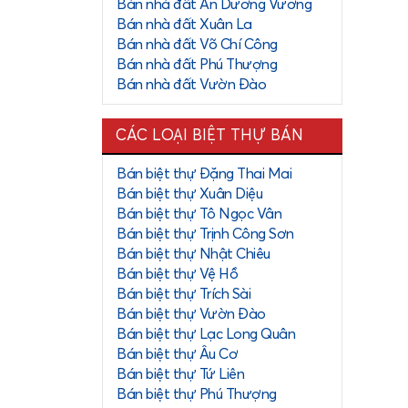
Bán nhà đất An Dương Vương
Bán nhà đất Xuân La
Bán nhà đất Võ Chí Công
Bán nhà đất Phú Thượng
Bán nhà đất Vườn Đào
CÁC LOẠI BIỆT THỰ BÁN
Bán biệt thự Đặng Thai Mai
Bán biệt thự Xuân Diệu
vị trí đắc
Bán biệt thự Tô Ngọc Vân
n bất động
Bán biệt thự Trịnh Công Sơn
ơng lai.
Bán biệt thự Nhật Chiêu
Bán biệt thự Vệ Hồ
ệt thự,...
Bán biệt thự Trích Sài
Bán biệt thự Vườn Đào
Bán biệt thự Lạc Long Quân
Bán biệt thự Âu Cơ
u vực trung
Bán biệt thự Tứ Liên
hà đầu tư,
Bán biệt thự Phú Thượng