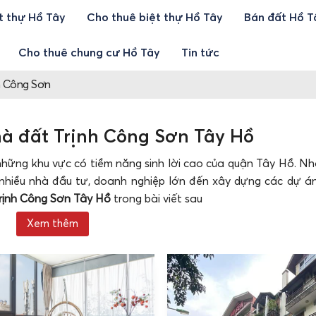
t thự Hồ Tây
Cho thuê biệt thự Hồ Tây
Bán đất Hồ T
Cho thuê chung cư Hồ Tây
Tin tức
h Công Sơn
hà đất Trịnh Công Sơn Tây Hồ
ững khu vực có tiềm năng sinh lời cao của quận Tây Hồ. Nhờ 
t nhiều nhà đầu tư, doanh nghiệp lớn đến xây dựng các dự á
rịnh Công Sơn Tây Hồ
trong bài viết sau
Trịnh Công Sơn Tây Hồ
Xem thêm
ết mạch của quận Tây Hồ, nối liền phố đi bộ Trịnh Công Sơ
ắc địa, nằm gần nhiều khu vực trung tâm như Hồ Tây, công vi
ầng phát triển đồng bộ, giao thông thuận tiện, dân cư đông đúc
ất Thủ đô, ôm quanh ven hồ Tây, con đường mang tên Trịnh