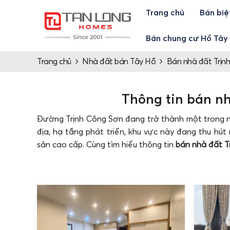
Trang chủ
Bán biệ
Bán chung cư Hồ Tây
Trang chủ
Nhà đất bán Tây Hồ
Bán nhà đất Trịn
Thông tin bán n
Đường Trịnh Công Sơn đang trở thành một trong nh
địa, hạ tầng phát triển, khu vực này đang thu hú
sản cao cấp. Cùng tìm hiểu thông tin
bán nhà đất T
Thông tin chi tiết bán nhà đất 
Trịnh Công Sơn là một trong những con đường huy
Lạc Long Quân. Con đường này có vị trí vô cùng đ
Tây, khu đô thị Nhật Tân,... Đây là khu vực có hạ t
Được mệnh danh là con đường lãng mạn và đẹp nh