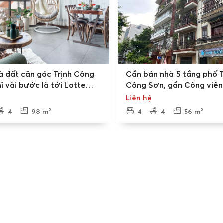
gõ 612 Lạc Long Quân đến giao với dốc ngã ba đê Âu Cơ, quận
0
à đất căn góc Trịnh Công
Cần bán nhà 5 tầng phố T
ỉ vài bước là tới Lotte
Công Sơn, gần Công viên
à ngắm nhìn Hồ Tây tuyệt
View Hồ Tây
Liên hệ
4
98 m²
4
4
56 m²