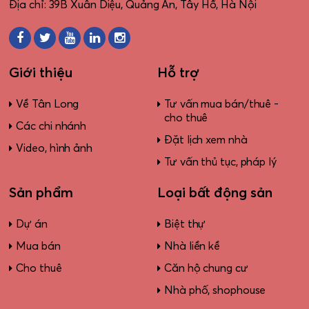
Địa chỉ: 39B Xuân Diệu, Quảng An, Tây Hồ, Hà Nội
Giới thiệu
Hỗ trợ
Về Tân Long
Tư vấn mua bán/thuê -
cho thuê
Các chi nhánh
Đặt lịch xem nhà
Video, hình ảnh
Tư vấn thủ tục, pháp lý
Sản phẩm
Loại bất động sản
Dự án
Biệt thự
Mua bán
Nhà liền kề
Cho thuê
Căn hộ chung cư
Nhà phố, shophouse