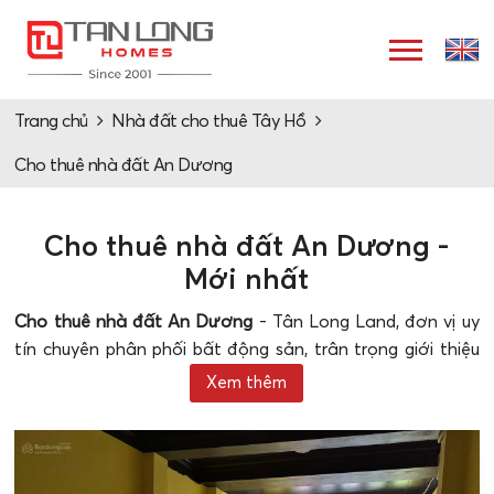
Trang chủ
Nhà đất cho thuê Tây Hồ
Cho thuê nhà đất An Dương
Cho thuê nhà đất An Dương -
Mới nhất
Cho thuê nhà đất An Dương
- Tân Long Land, đơn vị uy
tín chuyên phân phối bất động sản, trân trọng giới thiệu
danh sách nhà cho thuê tại phố An Dương. Với sự đa
Xem thêm
dạng về không gian và tiện ích, chúng tôi cam kết hỗ trợ
quý khách hàng trong quá trình tìm kiếm ngôi nhà phù
hợp với mục đích sinh hoạt hoặc kinh doanh.