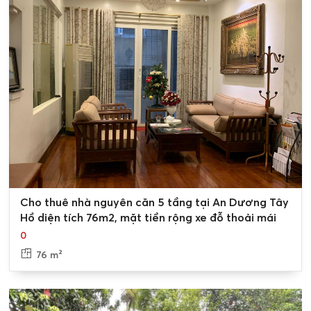
An Dương có mức phí hợp lý hơn nhiều.
- Bất động sản
cho thuê nhà đất An Dương
thường nằm
ngay mặt đường, là sự lựa chọn lý tưởng để vận hành
kinh doanh.
- Cho thuê nhà đất An Dương mang đến môi trường
sống an lành, gần kề nhiều tiện ích sinh hoạt, tạo điều
kiện thuận lợi cho cuộc sống tiện nghi.
Lợi ích khi thuê nhà đất An Dương:
- Hỗ trợ tìm kiếm không gian sống tiện nghi hoặc môi
trường kinh doanh thuận lợi cho khách hàng.
0
Cho thuê nhà nguyên căn 5 tầng tại An Dương Tây
- Tạo nguồn thu nhập hiệu quả và ổn định cho chủ sở hữu.
Hồ diện tích 76m2, mặt tiền rộng xe đỗ thoải mái
0
- Cho thuê nhà đất thổ cư An Dương mang lại nguồn thu
nhập bền vững qua thời gian.
76 m²
Tiện ích đa dạng xung quanh các
nhà cho thuê An Dương