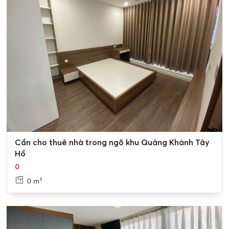
Thông tin chi tiết cho thuê nhà đất Quảng Khánh
Thị trường
cho thuê nhà đất Quảng Khánh
, Tây Hồ khá
đa dạng, với nhiều loại hình nhà cho thuê như nhà nguyên
căn, căn hộ chung cư, nhà mặt phố,... Giá thuê nhà đất
Quảng Khánh, Tây Hồ phụ thuộc vào nhiều yếu tố như vị
trí, diện tích, tiện ích,...
0
Cần cho thuê nhà trong ngõ khu Quảng Khánh Tây
Hồ
0
0 m²