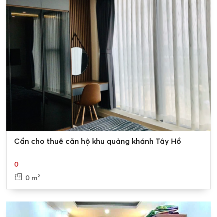
Thị trường cho thuê nhà đất Quảng
Khánh, Tây Hồ
Thị trường cho thuê nhà đất Quảng Khánh Tây Hồ khá
sôi động, với đa dạng các loại hình bất động sản từ nhà
phố, biệt thự, chung cư, đến mặt bằng kinh doanh.
Nhà phố
là loại hình bất động sản phổ biến nhất tại
Quảng Khánh. Nhà phố Quảng Khánh thường có diện
0
Cần cho thuê căn hộ khu quảng khánh Tây Hồ
tích từ 30-100m2, vị trí thuận lợi, gần các tuyến đường
lớn, khu dân cư đông đúc, thuận tiện cho kinh doanh buôn
0
bán.
0 m²
Biệt thự
Quảng Khánh cũng là một lựa chọn hấp dẫn cho
những người có nhu cầu thuê nhà ở cao cấp. Biệt thự
Quảng Khánh thường có diện tích lớn, từ 150m2 trở lên,