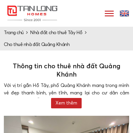
Trang chủ
Nhà đất cho thuê Tây Hồ
Cho thuê nhà đất Quảng Khánh
Thông tin cho thuê nhà đất Quảng
Khánh
Với vị trí gần Hồ Tây, phố Quảng Khánh mang trong mình
vẻ đẹp thanh bình, yên tĩnh, mang lại cho cư dân cảm
giác thư thái, dễ chịu. Ngoài ra, phố Quảng Khánh còn có
Xem thêm
hệ thống giao thông thuận lợi, kết nối với các khu vực
trung tâm thành phố một cách dễ dàng. Đây là một trong
những yếu tố quan trọng khiến cho tỷ lệ
thuê nhà đất
Quảng Khánh
tăng cao.