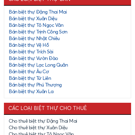
Website:
bietthuhotay.com
Bán biệt thự Đặng Thai Mai
Xem thêm:
Bán biệt thự Xuân Diệu
Bán biệt thự Tô Ngọc Vân
Bán nhà đất Xuân Diệu
Bán biệt thự Trịnh Công Sơn
Bán nhà đất Tô Ngọc Vân
Bán biệt thự Nhật Chiêu
Bán biệt thự Vệ Hồ
Bán biệt thự Trích Sài
Bán biệt thự Vườn Đào
Bán biệt thự Lạc Long Quân
Bán biệt thự Âu Cơ
Bán biệt thự Tứ Liên
Bán biệt thự Phú Thượng
Bán biệt thự Xuân La
CÁC LOẠI BIỆT THỰ CHO THUÊ
Cho thuê biệt thự Đặng Thai Mai
Cho thuê biệt thự Xuân Diệu
Cho thuê biệt thự Tô Ngọc Vân