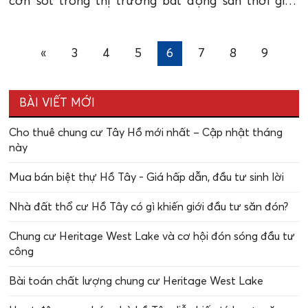
cơn sốt trong thị trường bất động sản thời gian
qua.
«
3
4
5
6
7
8
9
BÀI VIẾT MỚI
Cho thuê chung cư Tây Hồ mới nhất – Cập nhật tháng
này
Mua bán biệt thự Hồ Tây - Giá hấp dẫn, đầu tư sinh lời
Nhà đất thổ cư Hồ Tây có gì khiến giới đầu tư săn đón?
Chung cư Heritage West Lake và cơ hội đón sóng đầu tư
công
Bài toán chất lượng chung cư Heritage West Lake